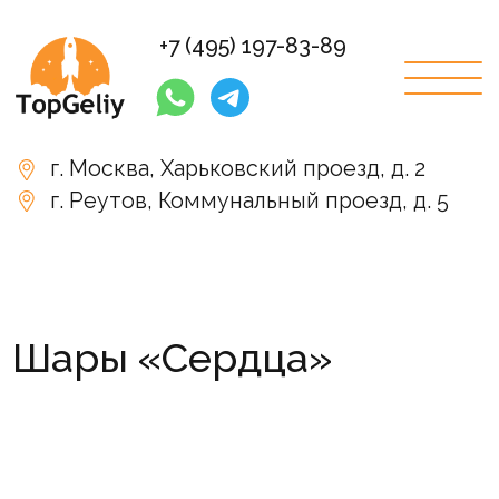
+7 (495) 197-83-89
г. Москва, Харьковский проезд, д. 2
г. Реутов, Коммунальный проезд, д. 5
Написать в WhatsApp
Шары «Сердца»
П
Главная
Каталог
Услуги
Заказать звонок
Пн—Вс:
10:00—17:00
Главная
О компании
Статьи
Акции