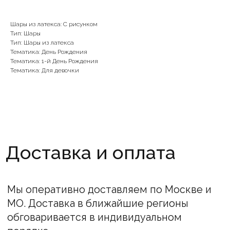
Мы оперативно доставляем по Москве и
МО. Доставка в ближайшие регионы
обговаривается в индивидуальном
Шары из латекса: С рисунком
порядке.
Тип: Шары
Тип: Шары из латекса
Стоимость товаров на сайте не является
Тематика: День Рождения
публичной офертой. Информация о ценах
Тематика: 1-й День Рождения
носит справочный характер.
Тематика: Для девочки
Окончательная стоимость определяется
после подтверждения менеджерами
компании.
Остались вопросы?
Оставьте свой номер или позвоните нам!
Наши менеджеры проконсультируют.