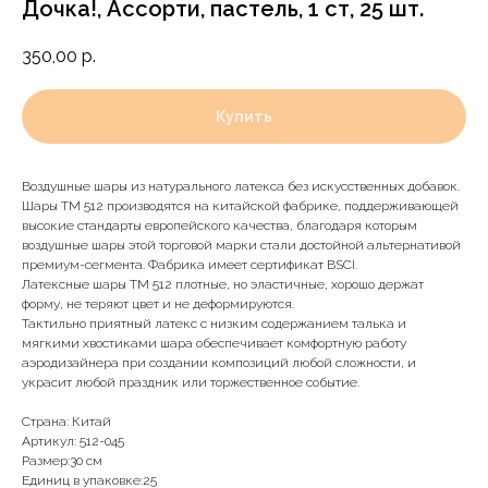
Дочка!, Ассорти, пастель, 1 ст, 25 шт.
350,00
р.
Купить
Воздушные шары из натурального латекса без искусственных добавок.
Шары ТМ 512 производятся на китайской фабрике, поддерживающей
высокие стандарты европейского качества, благодаря которым
воздушные шары этой торговой марки стали достойной альтернативой
премиум-сегмента. Фабрика имеет сертификат BSCI.
Латексные шары ТМ 512 плотные, но эластичные, хорошо держат
форму, не теряют цвет и не деформируются.
Тактильно приятный латекс с низким содержанием талька и
мягкими хвостиками шара обеспечивает комфортную работу
аэродизайнера при создании композиций любой сложности, и
украсит любой праздник или торжественное событие.
Страна: Китай
Доставка и оплата
Артикул: 512-045
Размер:30 см
Единиц в упаковке:25