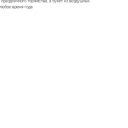
праздничного торжества, а букет из воздушных
любое время года