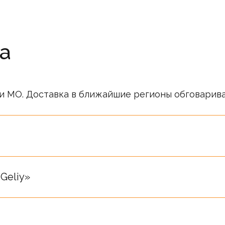
а
и МО. Доставка в ближайшие регионы обговарив
ся публичной офертой. Информация о ценах носи
ся после подтверждения менеджерами компании.
Geliy»