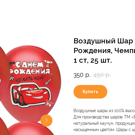
Воздушный Шар (
Рождения, Чемпио
1 ст, 25 шт.
350
р.
450
р.
Купить
Воздушные шары из 100% высок
Для производства шаров ТМ «В
натуральный каучук, продукция
насыщенным цветом. Шары с ш