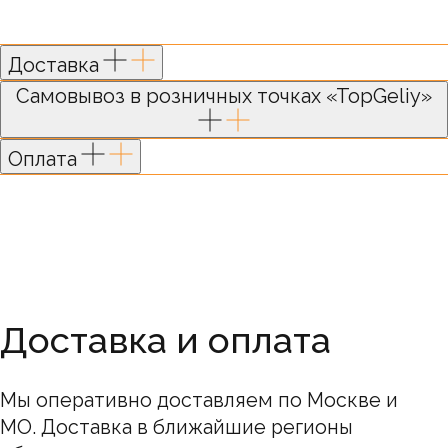
Мы оперативно доставляем по Москве и
МО. Доставка в ближайшие регионы
Доставка
обговаривается в индивидуальном
порядке.
Самовывоз в розничных точках «TopGeliy»
Стоимость товаров на сайте не является
публичной офертой. Информация о ценах
носит справочный характер.
Оплата
Окончательная стоимость определяется
после подтверждения менеджерами
компании.