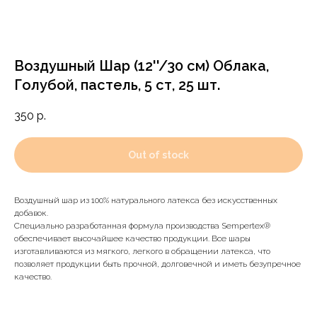
Воздушный Шар (12''/30 см) Облака,
Голубой, пастель, 5 ст, 25 шт.
350
р.
Out of stock
Воздушный шар из 100% натурального латекса без искусственных
добавок.
Специально разработанная формула производства Sempertex®
обеспечивает высочайшее качество продукции. Все шары
Доставка и оплата
изготавливаются из мягкого, легкого в обращении латекса, что
позволяет продукции быть прочной, долговечной и иметь безупречное
качество.
Мы оперативно доставляем по Москве и
МО. Доставка в ближайшие регионы
обговаривается в индивидуальном