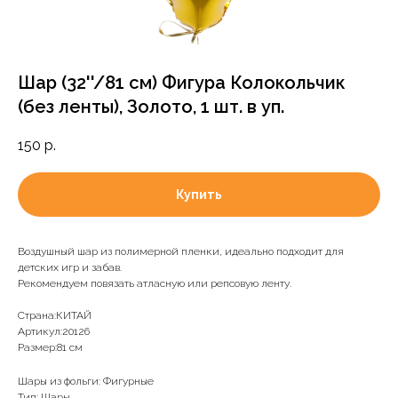
Шар (32''/81 см) Фигура Колокольчик
(без ленты), Золото, 1 шт. в уп.
150
р.
Купить
Воздушный шар из полимерной пленки, идеально подходит для
детских игр и забав.
Рекомендуем повязать атласную или репсовую ленту.
Доставка и оплата
Страна:КИТАЙ
Артикул:20126
Мы оперативно доставляем по Москве и
Размер:81 см
МО. Доставка в ближайшие регионы
обговаривается в индивидуальном
Шары из фольги: Фигурные
порядке.
Тип: Шары