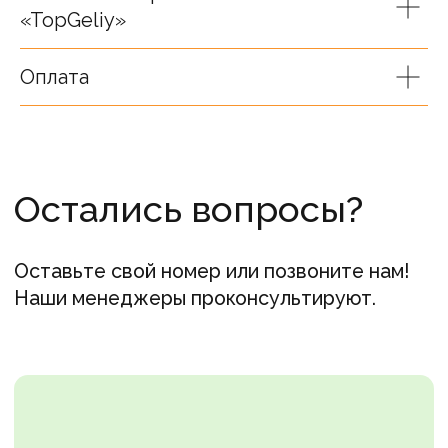
«TopGeliy»
Ваш телефон
Оплата
+7
Я согласен(а) на обработку
персональных данных
Связаться