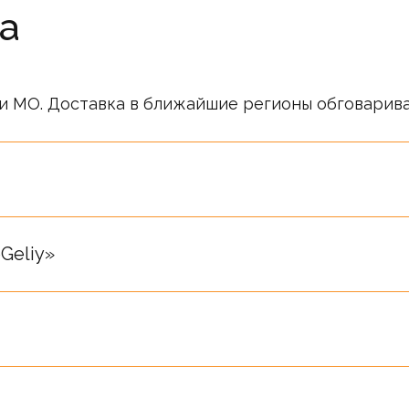
а
и МО. Доставка в ближайшие регионы обговарив
ся публичной офертой. Информация о ценах носи
ся после подтверждения менеджерами компании.
Geliy»