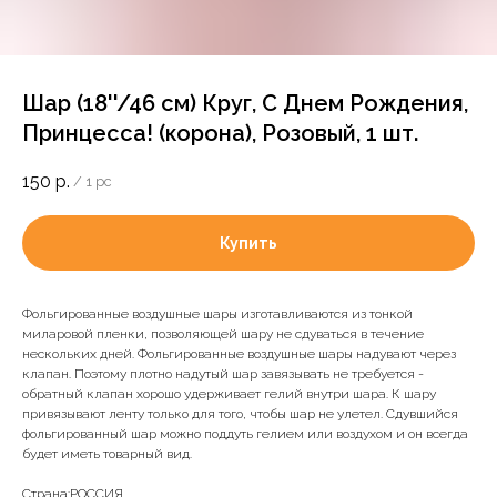
Шар (18''/46 см) Круг, С Днем Рождения,
Принцесса! (корона), Розовый, 1 шт.
150
р.
/
1 pc
Купить
Фольгированные воздушные шары изготавливаются из тонкой
миларовой пленки, позволяющей шару не сдуваться в течение
нескольких дней. Фольгированные воздушные шары надувают через
клапан. Поэтому плотно надутый шар завязывать не требуется -
обратный клапан хорошо удерживает гелий внутри шара. К шару
привязывают ленту только для того, чтобы шар не улетел. Сдувшийся
фольгированный шар можно поддуть гелием или воздухом и он всегда
Доставка и оплата
будет иметь товарный вид.
Страна:РОССИЯ