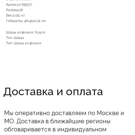
Мы оперативно доставляем по Москве и
Артикул:756577
МО. Доставка в ближайшие регионы
Размер:18
обговаривается в индивидуальном
Вес:0,011 кг
порядке.
Габариты: 46×45×0,01 см
Стоимость товаров на сайте не является
Шары из фольги: Круги
публичной офертой. Информация о ценах
Тип: Шары
носит справочный характер.
Тип: Шары из фольги
Окончательная стоимость определяется
после подтверждения менеджерами
компании.
Остались вопросы?
Оставьте свой номер или позвоните нам!
Наши менеджеры проконсультируют.