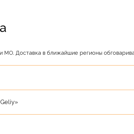
а
и МО. Доставка в ближайшие регионы обговарив
ся публичной офертой. Информация о ценах носи
ся после подтверждения менеджерами компании.
Geliy»