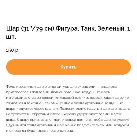
Шар (31''/79 см) Фигура, Танк, Зеленый, 1
шт.
150
р.
Купить
Фольгированный шар в виде фигуры для украшения праздника,
приспособлен под гелий. Фольгированные воздушные шары
изготавливаются из тонкой миларовой пленки, позволяющей шару не
сдуваться в течение нескольких дней. Фольгированные воздушные
шары надувают через клапан. Поэтому плотно надутый шар завязывать
не требуется - обратный клапан хорошо удерживает гелий внутри
шара. К шару привязывают ленту только для того, чтобы шар не улетел.
Сдувшийся фольгированный шар можно поддуть гелием или воздухом
и он всегда будет иметь товарный вид.
Доставка и оплата