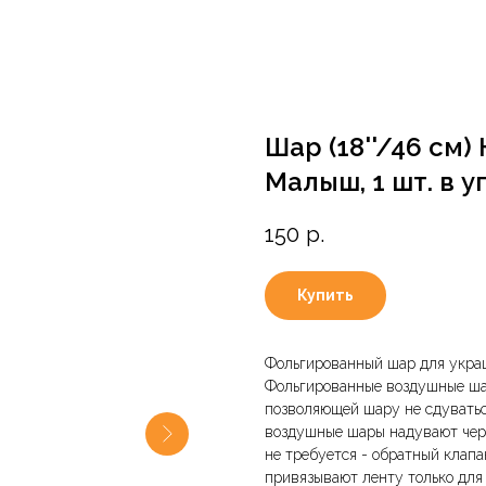
Шар (18''/46 см)
Малыш, 1 шт. в у
150
р.
Купить
Фольгированный шар для украш
Фольгированные воздушные ша
позволяющей шару не сдуватьс
воздушные шары надувают чере
не требуется - обратный клап
привязывают ленту только для 