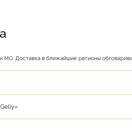
а
и МО. Доставка в ближайшие регионы обговарив
ся публичной офертой. Информация о ценах носи
ся после подтверждения менеджерами компании.
Geliy»