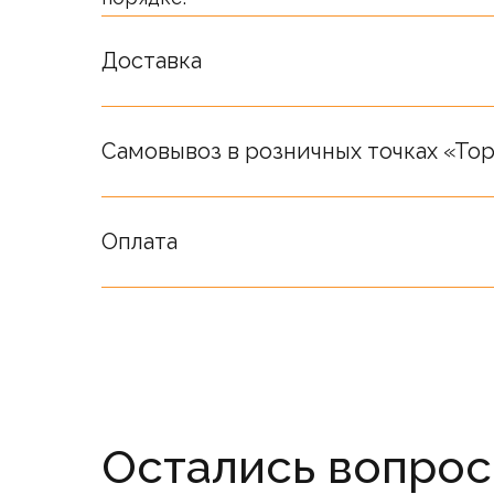
Стоимость товаров на сайте не являет
Окончательная стоимость определяет
Доставка
Самовывоз в розничных точках «Top
Оплата
Остались вопро