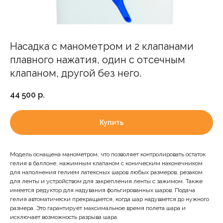
Насадка с манометром и 2 клапанами
плавного нажатия, один с отсечным
клапаном, другой без него.
44 500
р.
Купить
Доставка и оплата
Модель оснащена манометром, что позволяет контролировать остаток
гелия в баллоне, нажимным клапаном с коническим наконечником
для наполнения гелием латексных шаров любых размеров, резаком
Мы оперативно доставляем по Москве и
для ленты и устройством для закрепления ленты с зажимом. Также
МО. Доставка в ближайшие регионы
имеется редуктор для надувания фольгированных шаров. Подача
обговаривается в индивидуальном
гелия автоматически прекращается, когда шар надувается до нужного
размера. Это гарантирует максимальное время полета шара и
порядке.
исключает возможность разрыва шара.
Стоимость товаров на сайте не является