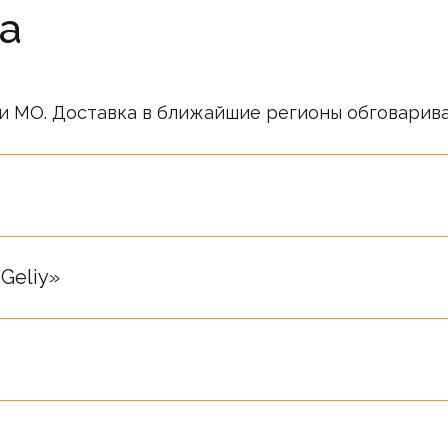
а
и МО. Доставка в ближайшие регионы обговарив
ся публичной офертой. Информация о ценах носи
ся после подтверждения менеджерами компании.
Geliy»