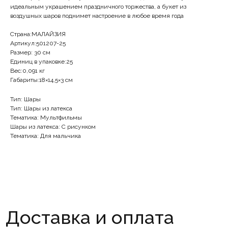
идеальным украшением праздничного торжества, а букет из
воздушных шаров поднимет настроение в любое время года
Доставка и оплата
Страна:МАЛАЙЗИЯ
Артикул:501207-25
Мы оперативно доставляем по Москве и
Размер: 30 см
МО. Доставка в ближайшие регионы
Единиц в упаковке:25
обговаривается в индивидуальном
Вес:0,091 кг
Габариты:18×14,5×3 см
порядке.
Стоимость товаров на сайте не является
Тип: Шары
публичной офертой. Информация о ценах
Тип: Шары из латекса
носит справочный характер.
Тематика: Мультфильмы
Окончательная стоимость определяется
Шары из латекса: С рисунком
после подтверждения менеджерами
Тематика: Для мальчика
компании.
Остались вопросы?
Оставьте свой номер или позвоните нам!
Наши менеджеры проконсультируют.