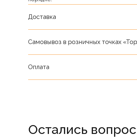
Стоимость товаров на сайте не являет
Окончательная стоимость определяет
Доставка
Самовывоз в розничных точках «Top
Оплата
Остались вопро